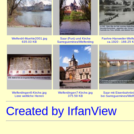
Welferd4-Muehle2001.jpg
Saar (Furt) und Kirche
Faehre-Hanweiler-Welfe
635.03 KB
Sarreguemines/Welferding
ca.1920 - 168.25 
Welferdingen6-Kirche.jpg
Welferdingen7-Kirche.jpg
Saar mit Eisenbahnbr
Liste weltliche Herren
375.59 KB
bei Sarreguemines/Welf
Created by IrfanView