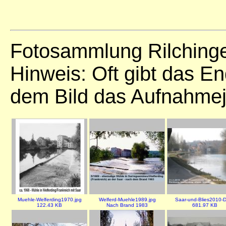
Fotosammlung Rilchinge
Hinweis: Oft gibt das E
dem Bild das Aufnahmej
Muehle-Welferding1970.jpg
Welferd-Muehle1989.jpg
Saar-und-Blies2010-D
122.43 KB
Nach Brand 1983
681.97 KB