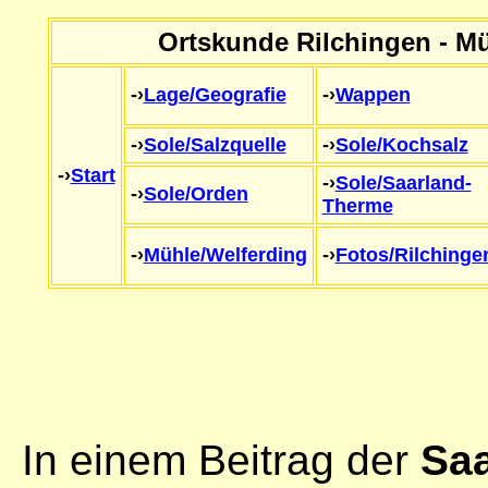
Ortskunde Rilchingen - Mü
-›
Lage/Geografie
-›
Wappen
-›
Sole/Salzquelle
-›
Sole/Kochsalz
-›
Start
-›
Sole/Saarland-
-›
Sole/Orden
Therme
-›
Mühle/Welferding
-›
Fotos/Rilchinge
In einem Beitrag der
Saa