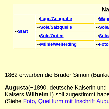
Na
-›
Lage/Geografie
-›
Wap
-›
Sole/Salzquelle
-›
Sole
-›
Start
-›
Sole/Orden
-›
Sole
-›
Mühle/Welferding
-›
Foto
1862 erwarben die Brüder Simon (Bankie
Augusta
(+1890, deutsche Kaiserin und
Kaisers
Wilhelm I
) soll zugestimmt hab
(Siehe
Foto, Quellturm mit Inschrift Augu