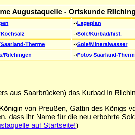
me Augustaquelle - Ortskunde Rilchin
pen
-›
Lageplan
/Kochsalz
-›
Sole/Kurbad/hist.
/Saarland-Therme
-›
Sole/Mineralwasser
s/Rilchingen
-›
Fotos Saarland-Therm
rs aus Saarbrücken) das Kurbad in Rilchin
 Königin von Preußen, Gattin des Königs 
en, dass ihr Name für die neu erbohrte Sol
staquelle auf Startseite!
)